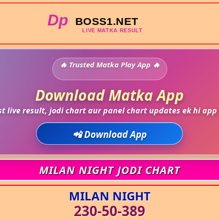
Trusted Matka Play App
Download Matka App
t live result, jodi chart aur panel chart updates ek hi ap
📲 Download App
MILAN NIGHT JODI CHART
MILAN NIGHT
230-50-389