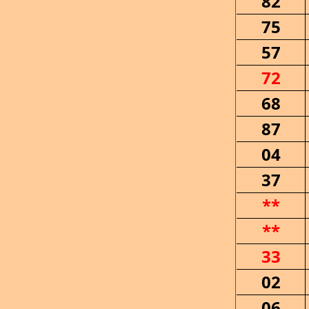
82
75
57
72
68
87
04
37
**
**
33
02
06