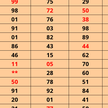
99
75
29
98
72
50
01
76
38
91
03
98
01
82
89
86
43
44
46
15
62
11
05
70
**
28
60
50
78
51
91
92
84
20
01
41