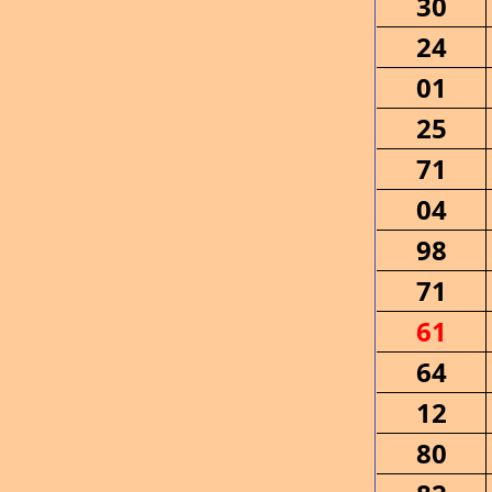
30
24
01
25
71
04
98
71
61
64
12
80