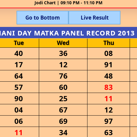
Jodi Chart | 09:10 PM - 11:10 PM
Go to Bottom
Live Result
ANI DAY MATKA PANEL RECORD 2013 
Tue
Wed
Thu
40
36
08
17
12
91
64
76
48
57
60
83
90
25
11
04
67
12
06
69
97
11
34
63