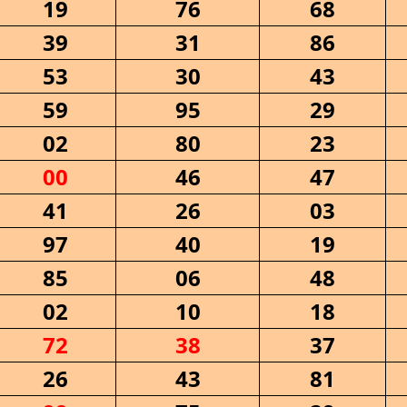
19
76
68
39
31
86
53
30
43
59
95
29
02
80
23
00
46
47
41
26
03
97
40
19
85
06
48
02
10
18
72
38
37
26
43
81