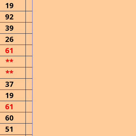
19
26
92
39
39
57
26
84
61
14
**
**
**
**
37
24
19
59
61
38
60
75
51
38