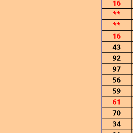
16
**
**
16
43
92
97
56
59
61
70
34