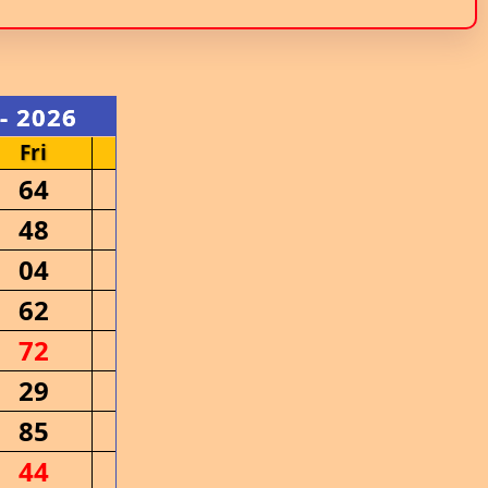
- 2026
Fri
Sat
64
40
48
92
04
42
62
00
72
00
29
68
85
32
44
06