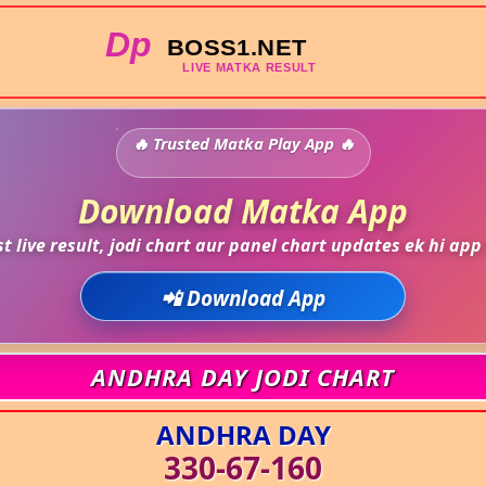
Trusted Matka Play App
Download Matka App
t live result, jodi chart aur panel chart updates ek hi ap
📲 Download App
ANDHRA DAY JODI CHART
ANDHRA DAY
330-67-160