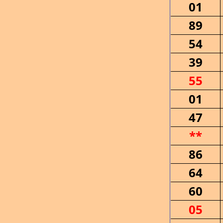
01
89
54
39
55
01
47
**
86
64
60
05