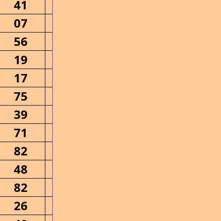
41
69
07
32
56
28
19
47
17
30
75
87
39
68
71
51
82
36
48
90
82
**
26
01