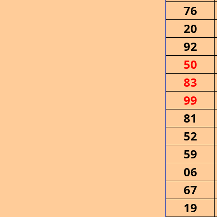
76
20
92
50
83
99
81
52
59
06
67
19