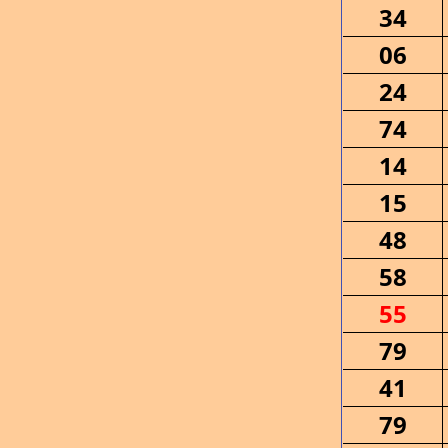
34
06
24
74
14
15
48
58
55
79
41
79