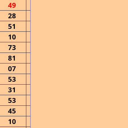
49
47
28
61
51
39
10
95
73
72
81
87
07
44
53
20
31
75
53
55
45
92
10
07