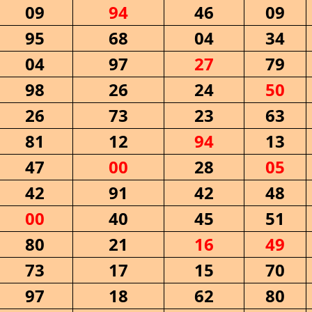
09
94
46
09
95
68
04
34
04
97
27
79
98
26
24
50
26
73
23
63
81
12
94
13
47
00
28
05
42
91
42
48
00
40
45
51
80
21
16
49
73
17
15
70
97
18
62
80