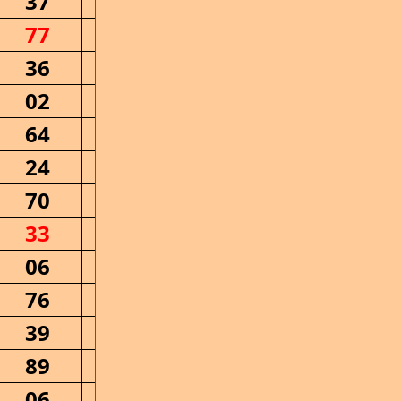
37
81
77
51
36
46
02
83
64
04
24
50
70
23
33
59
06
13
76
87
39
10
89
48
06
01