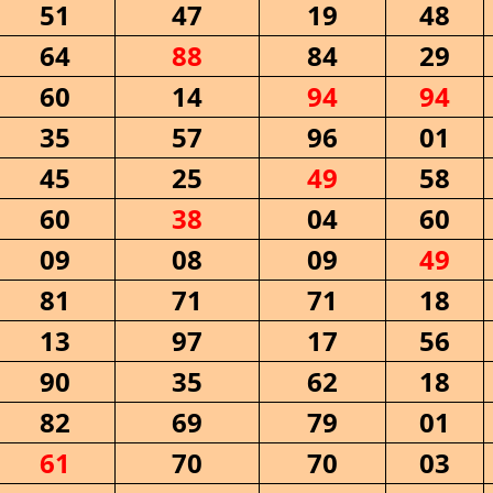
51
47
19
48
64
88
84
29
60
14
94
94
35
57
96
01
45
25
49
58
60
38
04
60
09
08
09
49
81
71
71
18
13
97
17
56
90
35
62
18
82
69
79
01
61
70
70
03