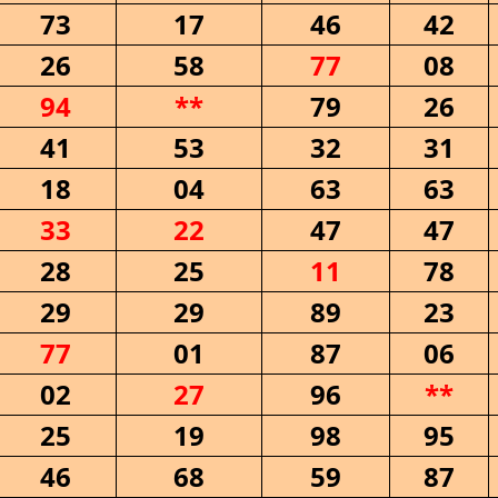
73
17
46
42
26
58
77
08
94
**
79
26
41
53
32
31
18
04
63
63
33
22
47
47
28
25
11
78
29
29
89
23
77
01
87
06
02
27
96
**
25
19
98
95
46
68
59
87