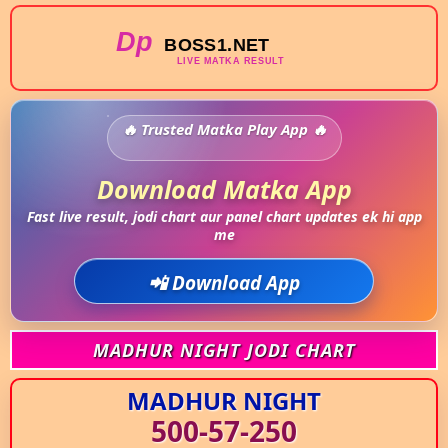
Trusted Matka Play App
Download Matka App
Fast live result, jodi chart aur panel chart updates ek hi app
me
📲 Download App
MADHUR NIGHT JODI CHART
MADHUR NIGHT
500-57-250