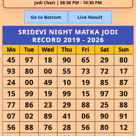
Jodi Chart | 08:30 PM - 10:30 PM
Go to Bottom
Live Result
SRIDEVI NIGHT MATKA JODI
RECORD 2019 - 2026
Mo
Tue
Wed
Thu
Fri
Sat
Sun
45
97
18
90
65
29
80
93
80
00
55
73
72
17
24
00
49
10
19
85
87
15
99
19
99
15
97
30
77
86
23
29
88
25
88
07
02
89
41
06
90
91
56
88
76
28
56
80
12