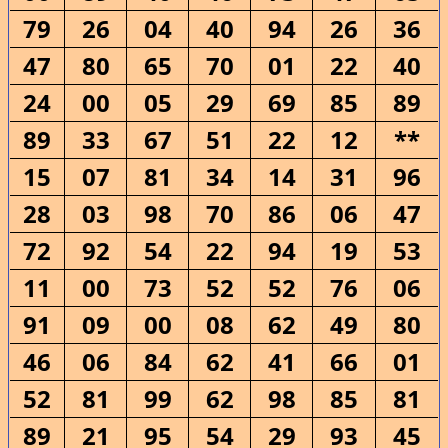
79
26
04
40
94
26
36
47
80
65
70
01
22
40
24
00
05
29
69
85
89
89
33
67
51
22
12
**
15
07
81
34
14
31
96
28
03
98
70
86
06
47
72
92
54
22
94
19
53
11
00
73
52
52
76
06
91
09
00
08
62
49
80
46
06
84
62
41
66
01
52
81
99
62
98
85
81
89
21
95
54
29
93
45