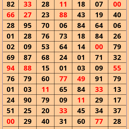
82
33
28
11
18
07
00
66
27
23
88
43
19
40
28
95
70
06
84
64
06
01
28
76
73
18
84
26
02
09
53
64
14
00
79
69
87
68
24
01
71
32
94
88
15
01
03
09
55
76
79
60
77
49
91
79
01
03
11
65
84
33
13
24
90
79
09
11
29
17
51
25
20
33
45
34
37
00
29
40
31
60
77
28