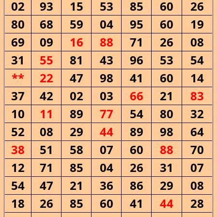
02
93
15
53
85
60
26
80
68
59
04
95
60
19
69
09
16
88
71
26
08
31
55
81
43
96
53
54
**
22
47
98
41
60
14
37
42
02
03
66
21
83
10
11
89
77
54
80
32
52
08
29
44
89
98
64
38
51
58
07
60
88
70
12
71
85
04
26
31
07
54
47
21
36
86
29
08
18
26
85
60
41
44
28