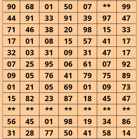
90
68
01
50
07
**
99
44
91
33
91
39
97
47
71
46
38
20
98
15
33
17
01
08
15
57
41
17
32
03
31
09
31
47
17
07
25
95
06
61
07
92
09
05
76
41
79
75
89
01
21
05
69
01
09
73
15
82
23
87
18
45
47
**
**
**
**
**
**
**
56
45
01
98
19
34
86
31
28
77
50
41
58
14