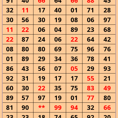
91
40
66
64
66
88
45
32
11
17
40
01
71
28
30
56
30
19
08
06
97
11
22
06
04
89
23
68
22
87
24
06
22
64
42
08
80
80
69
75
96
76
01
89
29
34
36
78
41
86
43
56
07
05
29
93
92
31
19
17
17
55
21
60
30
22
35
75
83
49
89
57
97
19
01
77
80
81
90
**
99
94
32
66
23
23
18
74
65
92
20