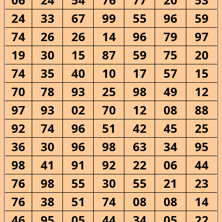
24
33
67
99
55
96
59
74
26
26
14
96
79
97
19
30
15
87
59
75
20
74
35
40
10
17
57
15
70
78
93
25
98
49
12
97
93
02
70
12
08
88
92
74
96
51
42
45
25
36
30
96
98
63
34
95
98
41
91
92
22
06
44
76
98
55
30
55
21
23
76
38
51
74
08
08
14
46
95
05
44
34
05
22