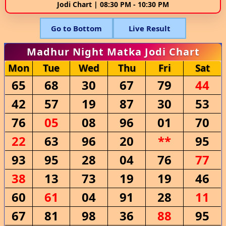
Jodi Chart | 08:30 PM - 10:30 PM
Go to Bottom
Live Result
Madhur Night Matka Jodi Chart
Mon
Tue
Wed
Thu
Fri
Sat
65
68
30
67
79
44
42
57
19
87
30
53
76
05
08
96
01
70
22
63
96
20
**
95
93
95
28
04
76
77
38
13
73
19
19
46
60
61
04
91
28
11
67
81
98
36
88
95