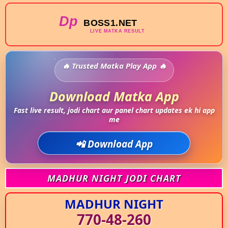
Trusted Matka Play App
Download Matka App
Fast live result, jodi chart aur panel chart updates ek hi app
me
📲 Download App
MADHUR NIGHT JODI CHART
MADHUR NIGHT
770-48-260