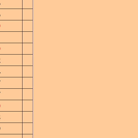
6
83
6
35
9
75
1
02
9
25
2
97
4
51
7
05
7
44
0
59
8
10
9
30