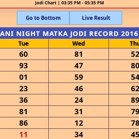
Jodi Chart | 03:35 PM - 05:35 PM
Go to Bottom
Live Result
ANI NIGHT MATKA JODI RECORD 2016 
Tue
Wed
Th
60
81
5
93
47
8
01
59
5
23
46
6
36
24
8
81
31
7
86
12
7
11
34
4