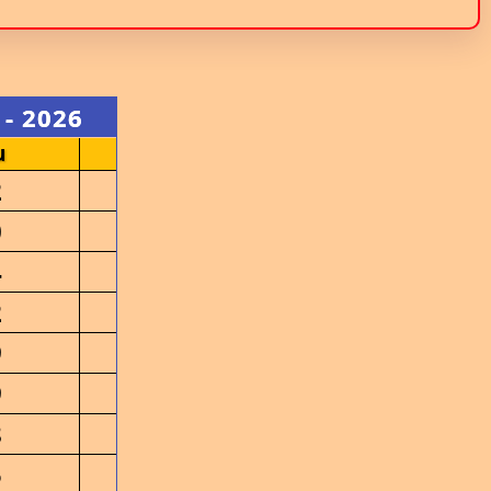
- 2026
u
Fri
2
76
0
86
4
42
2
62
9
10
9
07
8
43
5
60