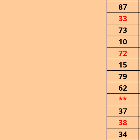
87
33
73
10
72
15
79
62
**
37
38
34