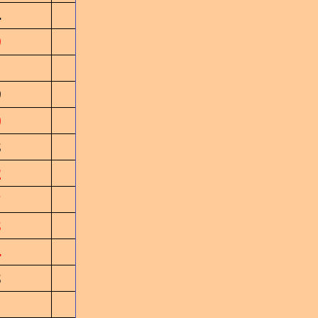
4
26
9
73
1
01
9
86
0
78
3
08
2
29
*
**
3
16
4
39
3
65
1
19