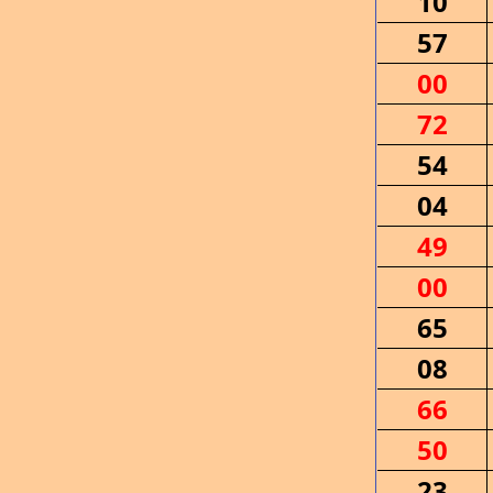
10
57
00
72
54
04
49
00
65
08
66
50
23