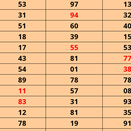
53
97
1
31
94
3
51
60
4
18
39
1
17
55
5
43
81
7
54
01
3
89
78
7
11
57
0
83
31
9
12
81
3
78
19
9