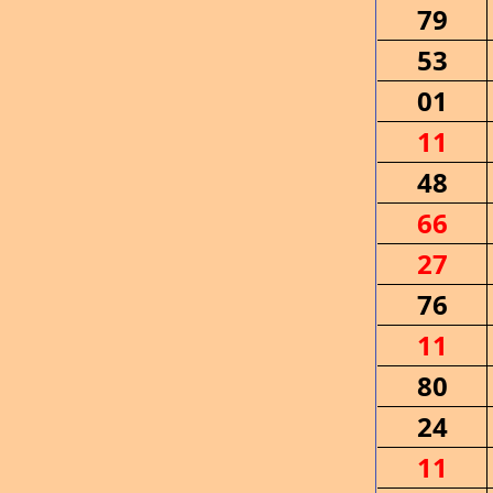
79
53
01
11
48
66
27
76
11
80
24
11