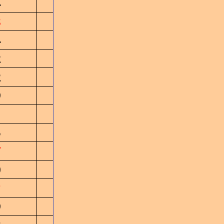
4
72
8
76
4
85
2
23
2
48
9
36
1
62
5
30
7
36
0
29
*
**
9
21