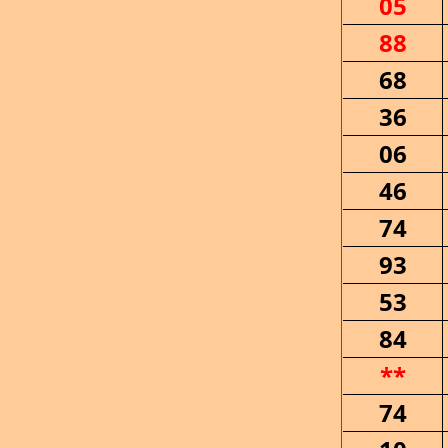
05
88
68
36
06
46
74
93
53
84
**
74