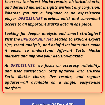
to access the latest Matka results, historical charts,
and detailed market insights without any confusion.
Whether you are a beginner or an experienced
player,
DPBOSS1.NET
provides quick and convenient
access to all important Matka data in one place.
Looking for deeper analysis and smart strategies?
Visit the
DPBOSS1.NET Net
section to explore expert
tips, trend analysis, and helpful insights that make
it easier to understand different Satta Matka
markets and improve your decision-making.
At
DPBOSS1.NET
, we focus on accuracy, reliability,
and user satisfaction. Stay updated with trusted
Satta Matka charts, live results, and regular
updates—all available on a single, easy-to-use
platform.
Download DPBoss APK