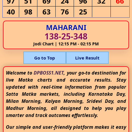
97
51
69
24
96
32
66
40
98
63
76
25
MAHARANI
138-25-348
Jodi Chart | 12:15 PM - 02:15 PM
Go to Top
Live Result
Welcome to
DPBOSS1.NET
, your go-to destination for
live Matka charts and accurate results. Stay
updated with real-time information from popular
Satta Matka markets, including Karnataka Day,
Milan Morning, Kalyan Morning, Sridevi Day, and
Madhur Morning, all designed to help you play
smarter and track outcomes effortlessly.
Our simple and user-friendly platform makes it easy