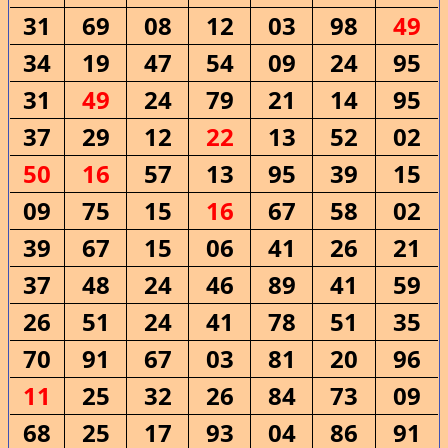
31
69
08
12
03
98
49
34
19
47
54
09
24
95
31
49
24
79
21
14
95
37
29
12
22
13
52
02
50
16
57
13
95
39
15
09
75
15
16
67
58
02
39
67
15
06
41
26
21
37
48
24
46
89
41
59
26
51
24
41
78
51
35
70
91
67
03
81
20
96
11
25
32
26
84
73
09
68
25
17
93
04
86
91