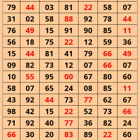
79
44
03
81
22
58
07
31
02
58
88
92
78
44
76
49
15
91
90
85
11
56
18
75
22
12
59
36
15
44
81
41
79
66
49
09
82
73
12
07
66
07
10
55
95
00
67
80
60
58
07
65
24
08
85
11
43
92
44
73
77
62
67
98
42
15
22
52
73
66
71
92
40
77
36
82
24
66
30
20
83
89
22
60