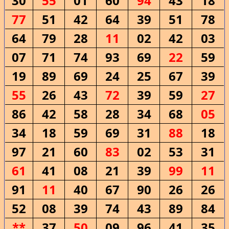
30
55
01
60
94
43
18
77
51
42
64
39
51
78
64
79
28
11
02
42
03
07
71
74
93
69
22
59
19
89
69
24
25
67
39
55
26
43
72
39
59
27
86
42
58
28
34
68
05
34
18
59
69
31
88
18
97
21
60
83
02
53
31
61
41
08
21
39
99
11
91
11
40
67
90
26
26
52
08
39
74
43
89
84
**
37
50
09
96
41
35