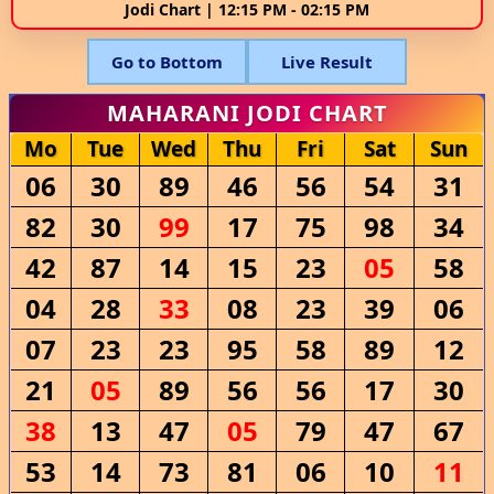
Jodi Chart | 12:15 PM - 02:15 PM
Go to Bottom
Live Result
MAHARANI JODI CHART
Mo
Tue
Wed
Thu
Fri
Sat
Sun
06
30
89
46
56
54
31
82
30
99
17
75
98
34
42
87
14
15
23
05
58
04
28
33
08
23
39
06
07
23
23
95
58
89
12
21
05
89
56
56
17
30
38
13
47
05
79
47
67
53
14
73
81
06
10
11