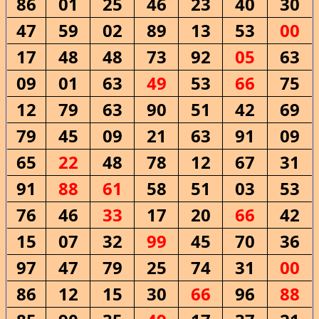
86
01
25
46
23
40
30
47
59
02
89
13
53
00
17
48
48
73
92
05
63
09
01
63
49
53
66
75
12
79
63
90
51
42
69
79
45
09
21
63
91
09
65
22
48
78
12
67
31
91
88
61
58
51
03
53
76
46
33
17
20
66
42
15
07
32
99
45
70
36
97
47
79
25
74
31
00
86
12
15
30
66
96
88