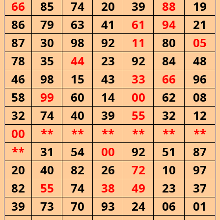
66
85
74
20
39
88
19
86
79
63
41
61
94
21
87
30
98
92
11
80
05
78
35
44
23
92
84
48
46
98
15
43
33
66
96
58
99
60
14
00
62
08
32
74
40
39
55
32
12
00
**
**
**
**
**
**
**
31
54
00
92
51
87
20
40
82
26
72
10
97
82
55
74
38
49
23
37
39
73
70
93
24
06
01