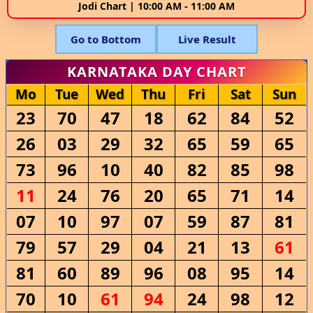
Jodi Chart | 10:00 AM - 11:00 AM
Go to Bottom
Live Result
KARNATAKA DAY CHART
Mo
Tue
Wed
Thu
Fri
Sat
Sun
23
70
47
18
62
84
52
26
03
29
32
65
59
65
73
96
10
40
82
85
98
11
24
76
20
65
71
14
07
10
97
07
59
87
81
79
57
29
04
21
13
61
81
60
89
96
08
95
14
70
10
61
94
24
98
12