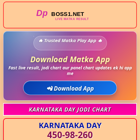
Trusted Matka Play App
Download Matka App
Fast live result, jodi chart aur panel chart updates ek hi app
me
📲 Download App
KARNATAKA DAY JODI CHART
KARNATAKA DAY
450-98-260