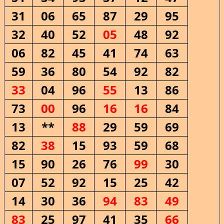
31
06
65
87
29
95
32
40
52
05
48
92
06
82
45
41
74
63
59
36
80
54
92
82
33
04
96
55
13
86
73
00
96
16
16
84
13
**
88
29
59
69
82
38
15
93
59
68
15
90
26
76
99
30
07
52
92
15
25
42
14
30
36
94
83
49
83
25
97
41
35
66