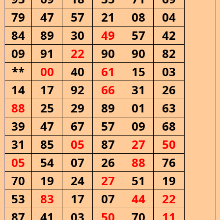
79
47
57
21
08
04
84
89
30
49
57
42
09
91
22
90
90
82
**
00
40
61
15
03
14
17
92
66
31
26
88
25
29
89
01
63
39
47
67
57
09
68
31
85
05
87
27
50
05
54
07
26
88
76
70
19
24
27
51
19
53
83
17
07
44
22
87
41
03
50
70
11