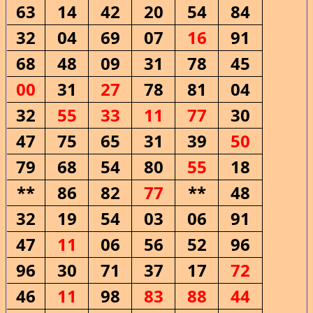
63
14
42
20
54
84
32
04
69
07
16
91
68
48
09
31
78
45
00
31
27
78
81
04
32
55
33
11
77
30
47
75
65
31
39
50
79
68
54
80
55
18
**
86
82
77
**
48
32
19
54
03
06
91
47
11
06
56
52
96
96
30
71
37
17
72
46
11
98
83
88
44