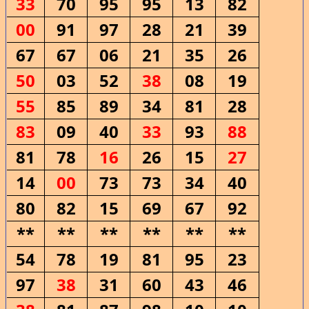
33
70
95
95
13
82
00
91
97
28
21
39
67
67
06
21
35
26
50
03
52
38
08
19
55
85
89
34
81
28
83
09
40
33
93
88
81
78
16
26
15
27
14
00
73
73
34
40
80
82
15
69
67
92
**
**
**
**
**
**
54
78
19
81
95
23
97
38
31
60
43
46