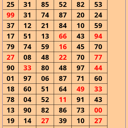
25
31
85
52
82
53
99
31
74
87
20
24
37
12
21
84
10
59
17
51
13
66
43
94
79
74
59
16
45
70
27
08
48
22
70
77
90
33
80
48
97
44
01
97
06
87
71
60
18
60
51
64
49
33
78
04
52
11
91
43
13
90
82
86
73
00
19
14
27
39
10
27