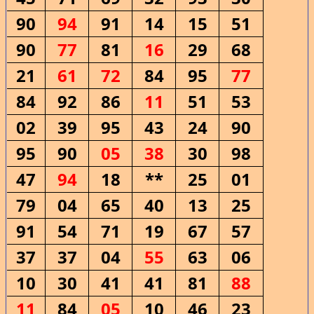
90
94
91
14
15
51
90
77
81
16
29
68
21
61
72
84
95
77
84
92
86
11
51
53
02
39
95
43
24
90
95
90
05
38
30
98
47
94
18
**
25
01
79
04
65
40
13
25
91
54
71
19
67
57
37
37
04
55
63
06
10
30
41
41
81
88
11
84
05
10
46
23