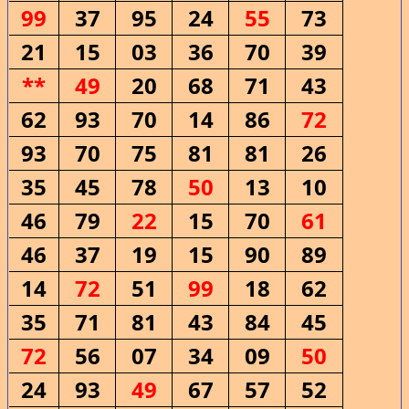
99
37
95
24
55
73
21
15
03
36
70
39
**
49
20
68
71
43
62
93
70
14
86
72
93
70
75
81
81
26
35
45
78
50
13
10
46
79
22
15
70
61
46
37
19
15
90
89
14
72
51
99
18
62
35
71
81
43
84
45
72
56
07
34
09
50
24
93
49
67
57
52