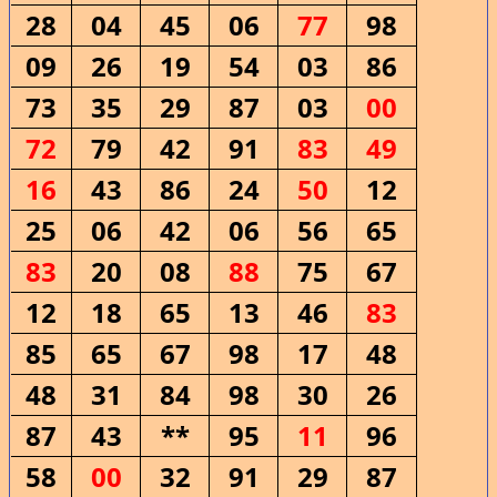
28
04
45
06
77
98
09
26
19
54
03
86
73
35
29
87
03
00
72
79
42
91
83
49
16
43
86
24
50
12
25
06
42
06
56
65
83
20
08
88
75
67
12
18
65
13
46
83
85
65
67
98
17
48
48
31
84
98
30
26
87
43
**
95
11
96
58
00
32
91
29
87