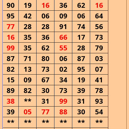
90
19
16
36
62
16
95
42
06
09
06
64
77
28
28
91
74
56
16
35
36
66
17
73
99
35
62
55
28
79
87
71
80
06
87
03
82
13
73
02
95
07
15
09
67
34
19
41
89
82
30
73
39
78
38
**
31
99
31
93
39
05
77
88
30
54
**
**
**
**
**
**