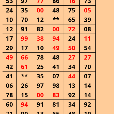
53
97
77
86
16
73
24
35
00
48
75
05
10
70
12
**
65
39
12
91
82
00
72
08
17
99
38
94
24
11
29
17
10
49
50
54
49
66
78
48
27
27
42
61
25
41
34
70
41
**
35
07
44
07
06
26
97
98
13
14
78
15
00
83
92
14
60
94
91
81
34
92
71
90
13
65
48
19