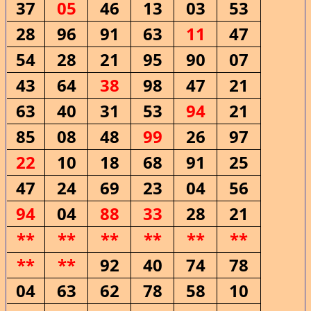
37
05
46
13
03
53
28
96
91
63
11
47
54
28
21
95
90
07
43
64
38
98
47
21
63
40
31
53
94
21
85
08
48
99
26
97
22
10
18
68
91
25
47
24
69
23
04
56
94
04
88
33
28
21
**
**
**
**
**
**
**
**
92
40
74
78
04
63
62
78
58
10