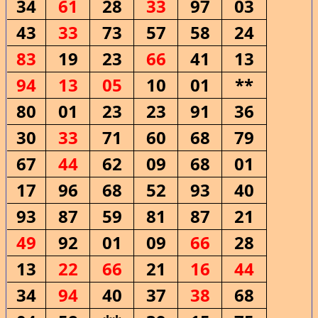
34
61
28
33
97
03
43
33
73
57
58
24
83
19
23
66
41
13
94
13
05
10
01
**
80
01
23
23
91
36
30
33
71
60
68
79
67
44
62
09
68
01
17
96
68
52
93
40
93
87
59
81
87
21
49
92
01
09
66
28
13
22
66
21
16
44
34
94
40
37
38
68