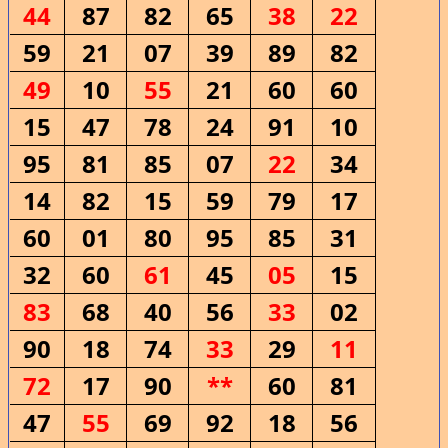
44
87
82
65
38
22
59
21
07
39
89
82
49
10
55
21
60
60
15
47
78
24
91
10
95
81
85
07
22
34
14
82
15
59
79
17
60
01
80
95
85
31
32
60
61
45
05
15
83
68
40
56
33
02
90
18
74
33
29
11
72
17
90
**
60
81
47
55
69
92
18
56