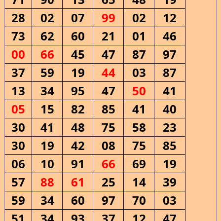
28
02
07
99
02
12
73
62
60
21
01
46
00
66
45
47
87
97
37
59
19
44
03
87
13
34
95
47
50
41
05
15
82
85
41
40
30
41
48
75
58
23
30
19
42
08
75
85
06
10
91
66
69
19
57
88
61
25
14
39
59
34
60
97
70
03
51
34
93
37
12
47