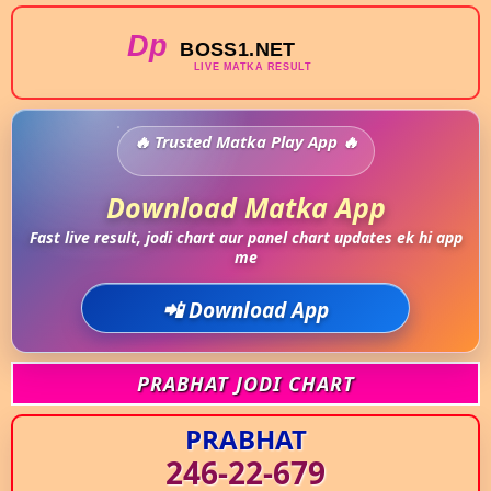
Trusted Matka Play App
Download Matka App
Fast live result, jodi chart aur panel chart updates ek hi app
me
📲 Download App
PRABHAT JODI CHART
PRABHAT
246-22-679