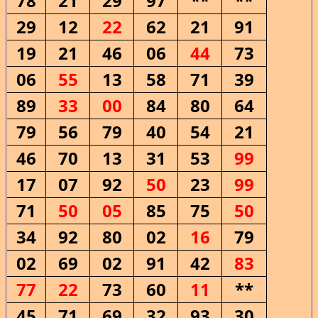
78
21
29
97
**
**
29
12
22
62
21
91
19
21
46
06
44
73
06
55
13
58
71
39
89
33
00
84
80
64
79
56
79
40
54
21
46
70
13
31
53
99
17
07
92
50
23
99
71
50
05
85
75
50
34
92
80
02
16
79
02
69
02
91
42
83
77
22
73
60
11
**
45
71
69
32
93
30