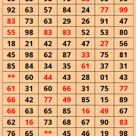
92
63
57
84
24
77
99
83
73
63
29
26
91
47
55
98
83
83
52
53
80
18
21
42
47
47
27
56
45
98
62
87
33
75
81
85
84
34
35
61
37
31
**
60
44
43
28
01
43
61
31
60
66
31
75
77
66
42
77
49
85
15
89
66
63
65
85
16
49
67
62
16
73
68
67
90
83
76
65
**
45
46
19
98