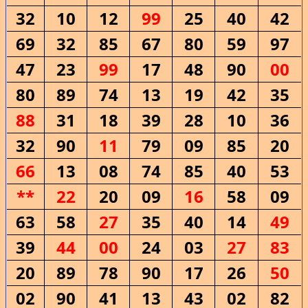
32
10
12
99
25
40
42
69
32
85
67
80
59
97
47
23
99
17
48
90
00
80
89
74
13
19
42
35
88
31
18
39
28
10
36
32
90
11
79
09
85
20
66
13
08
74
85
40
53
**
22
20
09
16
58
09
63
58
27
35
40
14
49
39
44
00
24
03
27
83
20
89
78
90
17
26
50
02
90
41
13
43
02
82