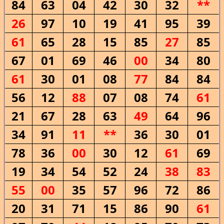
84
63
04
42
30
32
**
26
97
10
19
41
95
39
61
65
28
15
85
27
85
67
01
69
46
00
34
80
61
30
01
08
77
84
84
56
12
88
07
08
74
61
21
67
28
63
49
64
96
34
91
11
**
36
30
01
78
36
00
30
12
61
69
19
34
54
52
24
38
83
55
00
35
57
96
72
86
20
31
71
15
86
90
61