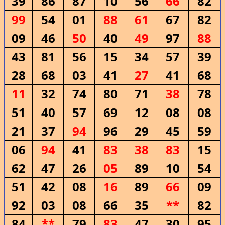
39
86
87
10
56
66
82
99
54
01
88
61
67
82
09
46
50
40
49
97
88
43
81
56
15
34
57
39
28
68
03
41
27
41
68
11
32
74
80
71
38
78
51
40
57
69
12
08
08
21
37
94
96
29
45
59
06
94
41
83
38
83
15
62
47
26
05
89
10
54
51
42
08
16
89
66
09
92
03
08
66
35
**
82
84
**
79
83
47
30
95