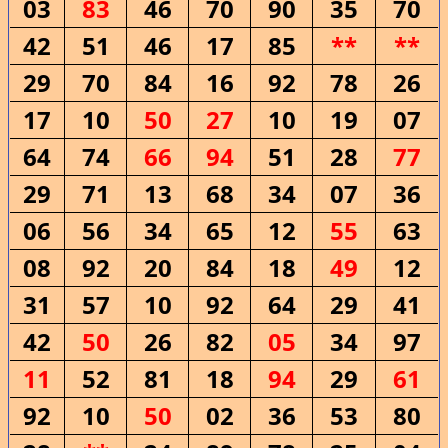
03
83
46
70
90
35
70
42
51
46
17
85
**
**
29
70
84
16
92
78
26
17
10
50
27
10
19
07
64
74
66
94
51
28
77
29
71
13
68
34
07
36
06
56
34
65
12
55
63
08
92
20
84
18
49
12
31
57
10
92
64
29
41
42
50
26
82
05
34
97
11
52
81
18
94
29
61
92
10
50
02
36
53
80