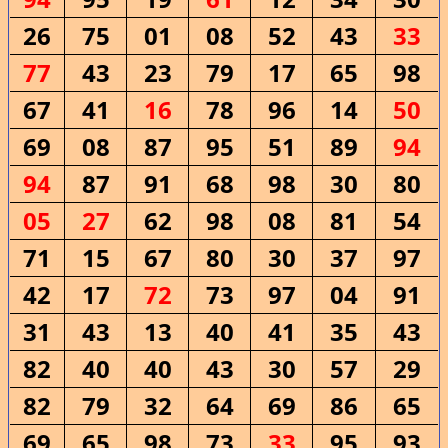
26
75
01
08
52
43
33
77
43
23
79
17
65
98
67
41
16
78
96
14
50
69
08
87
95
51
89
94
94
87
91
68
98
30
80
05
27
62
98
08
81
54
71
15
67
80
30
37
97
42
17
72
73
97
04
91
31
43
13
40
41
35
43
82
40
40
43
30
57
29
82
79
32
64
69
86
65
69
65
98
73
33
95
93