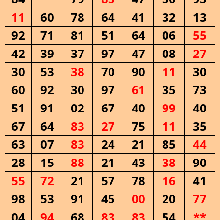
11
60
78
64
41
32
13
92
71
81
51
64
06
55
42
39
37
97
47
08
27
30
53
38
70
90
11
30
60
92
30
97
61
35
73
51
91
02
67
40
99
40
67
64
83
27
75
11
35
63
07
83
24
21
85
44
28
15
88
21
43
38
90
55
72
21
57
78
16
41
98
53
91
45
00
20
77
04
94
68
83
83
54
**