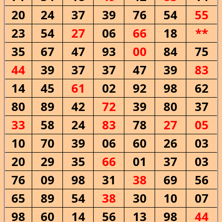
20
24
37
39
76
54
55
23
54
27
06
66
18
**
35
67
47
93
00
84
75
44
39
37
37
47
39
83
14
45
61
02
92
98
62
80
89
42
72
39
80
37
33
58
24
83
78
27
05
10
70
39
06
60
26
03
20
29
35
66
01
37
03
76
09
98
31
38
69
56
65
89
54
38
30
10
07
98
60
14
56
13
98
44