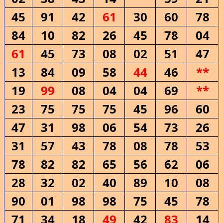
45
91
42
61
30
60
78
84
10
82
26
45
78
04
61
45
73
08
02
51
47
13
84
09
58
44
46
**
19
99
08
04
04
69
**
23
75
75
75
45
96
60
47
31
98
06
54
73
26
31
57
43
78
08
78
53
78
82
82
65
56
62
06
28
32
02
40
89
10
08
90
01
98
98
75
45
78
71
34
18
49
42
83
14