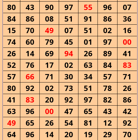
80
43
90
97
55
96
07
84
86
08
51
91
86
36
15
70
49
07
51
02
16
74
60
79
45
01
97
00
26
14
69
94
26
89
41
52
76
17
02
63
84
83
57
66
71
30
34
57
71
80
92
02
73
51
78
26
41
83
20
92
97
82
86
63
96
00
47
65
43
42
49
65
26
54
81
12
92
64
96
14
20
19
29
70