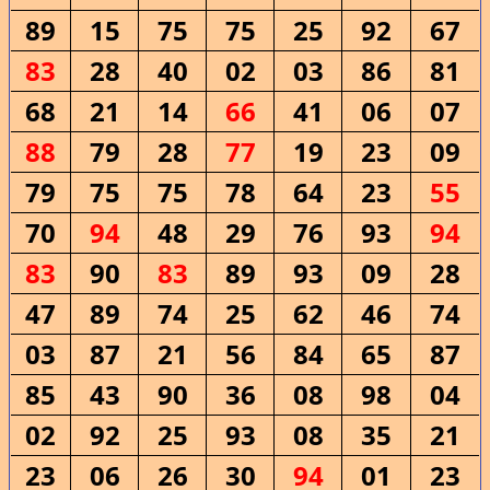
89
15
75
75
25
92
67
83
28
40
02
03
86
81
68
21
14
66
41
06
07
88
79
28
77
19
23
09
79
75
75
78
64
23
55
70
94
48
29
76
93
94
83
90
83
89
93
09
28
47
89
74
25
62
46
74
03
87
21
56
84
65
87
85
43
90
36
08
98
04
02
92
25
93
08
35
21
23
06
26
30
94
01
23