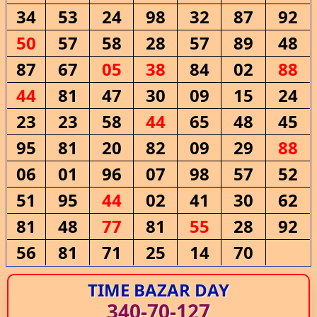
34
53
24
98
32
87
92
50
57
58
28
57
89
48
87
67
05
38
84
02
88
44
81
47
30
09
15
24
23
23
58
44
65
48
45
95
81
20
82
09
29
88
06
01
96
07
98
57
52
51
95
44
02
41
30
62
81
48
77
81
55
28
92
56
81
71
25
14
70
TIME BAZAR DAY
340-70-127