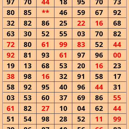
97
70
44
18
95
70
73
80
85
**
46
59
67
92
32
82
86
25
22
16
68
63
30
52
55
03
70
82
72
80
61
99
83
52
44
92
81
93
61
97
96
00
19
13
68
53
20
16
23
38
98
16
32
91
58
17
58
92
95
40
96
44
31
03
53
60
37
69
86
55
61
82
27
10
04
62
44
51
54
98
28
52
11
99