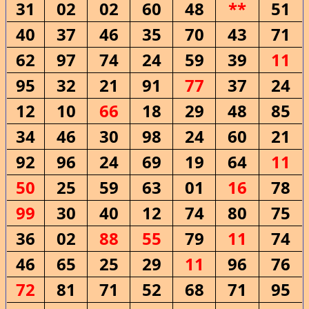
31
02
02
60
48
**
51
40
37
46
35
70
43
71
62
97
74
24
59
39
11
95
32
21
91
77
37
24
12
10
66
18
29
48
85
34
46
30
98
24
60
21
92
96
24
69
19
64
11
50
25
59
63
01
16
78
99
30
40
12
74
80
75
36
02
88
55
79
11
74
46
65
25
29
11
96
76
72
81
71
52
68
71
95