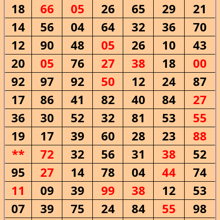
18
66
05
26
65
29
21
14
56
04
64
32
36
70
12
90
48
05
26
10
43
20
05
76
27
38
18
00
92
97
92
50
12
24
87
17
86
41
82
40
84
27
36
30
52
32
81
53
55
19
17
39
60
28
23
88
**
72
32
56
31
38
52
95
27
14
78
04
44
74
11
09
39
99
38
12
53
07
39
75
24
84
55
98