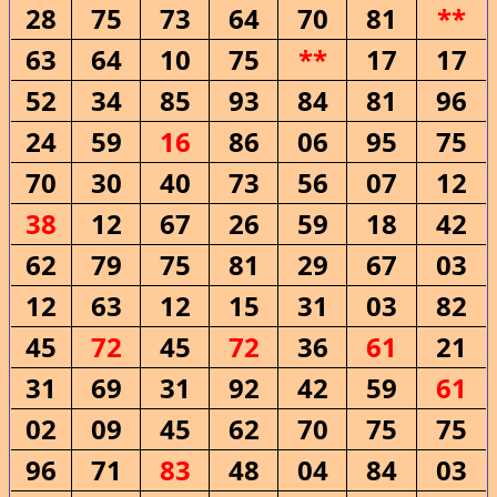
28
75
73
64
70
81
**
63
64
10
75
**
17
17
52
34
85
93
84
81
96
24
59
16
86
06
95
75
70
30
40
73
56
07
12
38
12
67
26
59
18
42
62
79
75
81
29
67
03
12
63
12
15
31
03
82
45
72
45
72
36
61
21
31
69
31
92
42
59
61
02
09
45
62
70
75
75
96
71
83
48
04
84
03