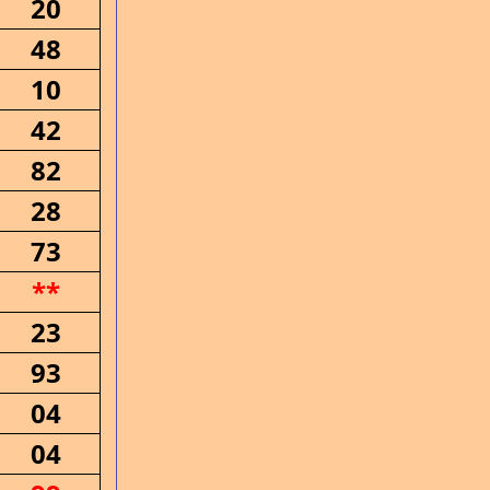
20
48
10
42
82
28
73
**
23
93
04
04