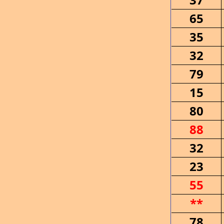
65
35
32
79
15
80
88
32
23
55
**
78