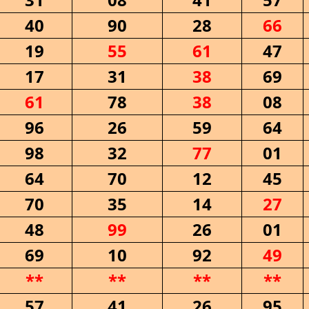
40
90
28
66
19
55
61
47
17
31
38
69
61
78
38
08
96
26
59
64
98
32
77
01
64
70
12
45
70
35
14
27
48
99
26
01
69
10
92
49
**
**
**
**
57
41
26
95