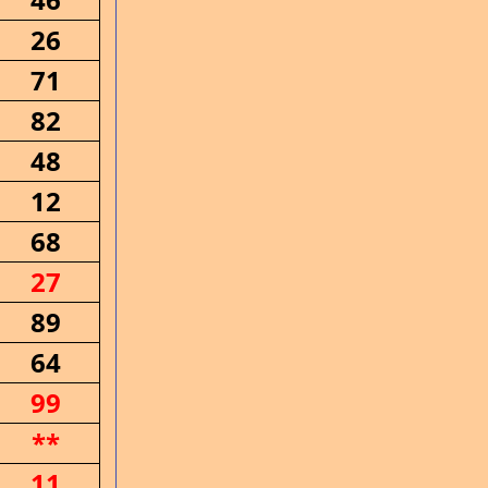
26
71
82
48
12
68
27
89
64
99
**
11