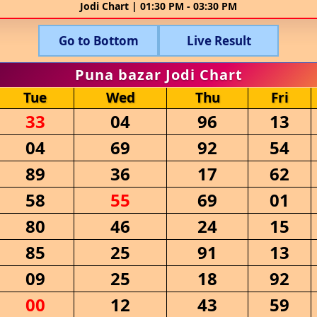
Jodi Chart | 01:30 PM - 03:30 PM
Go to Bottom
Live Result
Puna bazar Jodi Chart
Tue
Wed
Thu
Fri
33
04
96
13
04
69
92
54
89
36
17
62
58
55
69
01
80
46
24
15
85
25
91
13
09
25
18
92
00
12
43
59