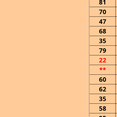
81
70
47
68
35
79
22
**
60
62
35
58