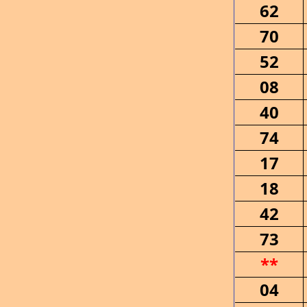
62
70
52
08
40
74
17
18
42
73
**
04