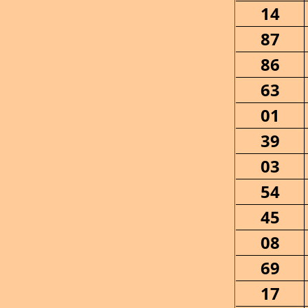
14
87
86
63
01
39
03
54
45
08
69
17