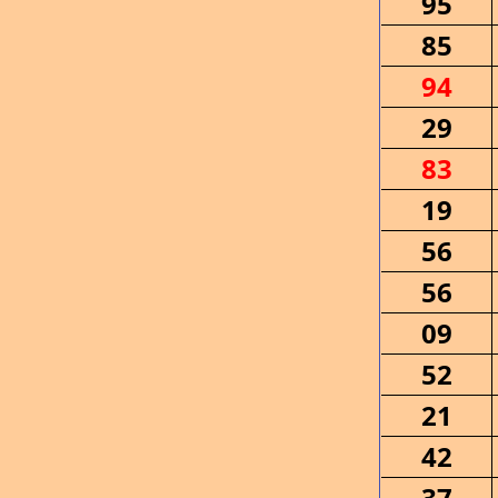
95
85
94
29
83
19
56
56
09
52
21
42
37