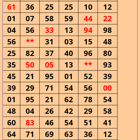
61
36
25
25
10
12
01
07
58
59
44
22
04
56
33
13
94
98
56
**
31
03
15
48
25
82
37
40
96
80
35
50
05
13
**
93
45
21
95
01
52
39
39
29
71
54
56
00
01
95
21
62
78
54
48
04
26
42
29
58
60
83
46
54
51
41
64
71
69
63
36
12