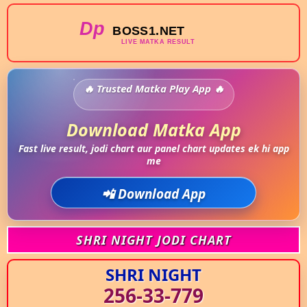
Trusted Matka Play App
Download Matka App
Fast live result, jodi chart aur panel chart updates ek hi app
me
📲 Download App
SHRI NIGHT JODI CHART
SHRI NIGHT
256-33-779