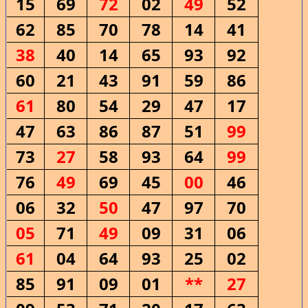
15
69
72
02
49
52
62
85
70
78
14
41
38
40
14
65
93
92
60
21
43
91
59
86
61
80
54
29
47
17
47
63
86
87
51
99
73
27
58
93
64
99
76
49
69
45
00
46
06
32
50
47
97
70
05
71
49
09
31
06
61
04
64
93
25
02
85
91
09
01
**
27