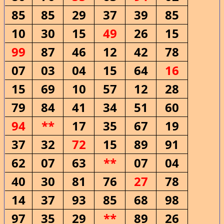
85
85
29
37
39
85
10
30
15
49
26
15
99
87
46
12
42
78
07
03
04
15
64
16
15
69
10
57
12
28
79
84
41
34
51
60
94
**
17
35
67
19
37
32
72
15
89
91
62
07
63
**
07
04
40
30
81
76
27
78
14
37
93
85
68
98
97
35
29
**
89
26