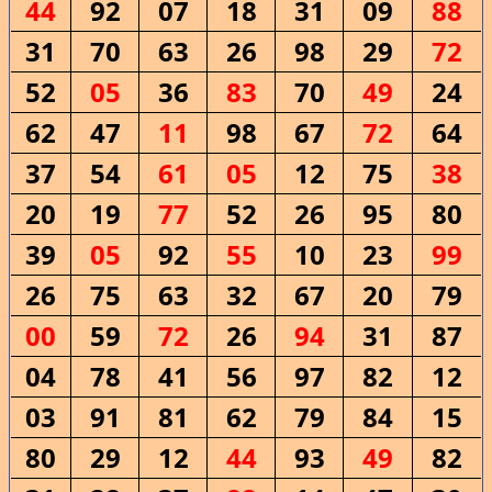
44
92
07
18
31
09
88
31
70
63
26
98
29
72
52
05
36
83
70
49
24
62
47
11
98
67
72
64
37
54
61
05
12
75
38
20
19
77
52
26
95
80
39
05
92
55
10
23
99
26
75
63
32
67
20
79
00
59
72
26
94
31
87
04
78
41
56
97
82
12
03
91
81
62
79
84
15
80
29
12
44
93
49
82