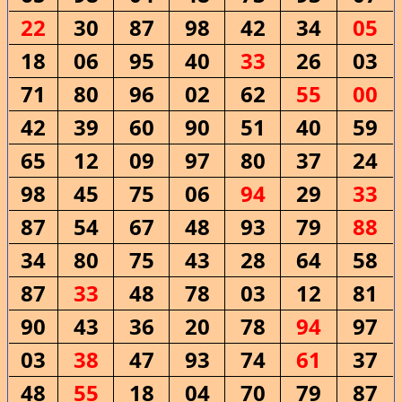
22
30
87
98
42
34
05
18
06
95
40
33
26
03
71
80
96
02
62
55
00
42
39
60
90
51
40
59
65
12
09
97
80
37
24
98
45
75
06
94
29
33
87
54
67
48
93
79
88
34
80
75
43
28
64
58
87
33
48
78
03
12
81
90
43
36
20
78
94
97
03
38
47
93
74
61
37
48
55
18
04
70
79
87