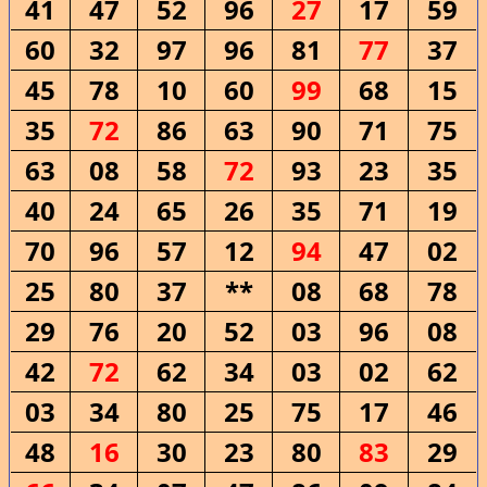
41
47
52
96
27
17
59
60
32
97
96
81
77
37
45
78
10
60
99
68
15
35
72
86
63
90
71
75
63
08
58
72
93
23
35
40
24
65
26
35
71
19
70
96
57
12
94
47
02
25
80
37
**
08
68
78
29
76
20
52
03
96
08
42
72
62
34
03
02
62
03
34
80
25
75
17
46
48
16
30
23
80
83
29