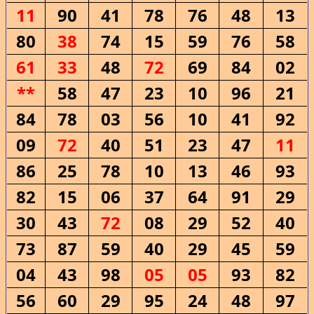
11
90
41
78
76
48
13
80
38
74
15
59
76
58
61
33
48
72
69
84
02
**
58
47
23
10
96
21
84
78
03
56
10
41
92
09
72
40
51
23
47
11
86
25
78
10
13
46
93
82
15
06
37
64
91
29
30
43
72
08
29
52
40
73
87
59
40
29
45
59
04
43
98
05
05
93
82
56
60
29
95
24
48
97