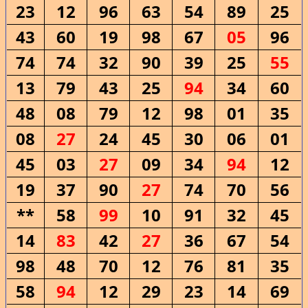
23
12
96
63
54
89
25
43
60
19
98
67
05
96
74
74
32
90
39
25
55
13
79
43
25
94
34
60
48
08
79
12
98
01
35
08
27
24
45
30
06
01
45
03
27
09
34
94
12
19
37
90
27
74
70
56
**
58
99
10
91
32
45
14
83
42
27
36
67
54
98
48
70
12
76
81
35
58
94
12
29
23
14
69