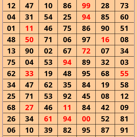
12
47
10
86
99
28
73
04
31
54
25
94
85
60
01
11
46
75
86
90
51
48
50
71
06
97
16
08
13
90
02
67
72
07
34
75
04
53
94
89
32
03
62
33
19
48
95
68
55
34
47
62
35
84
19
58
25
71
53
92
45
08
12
68
27
46
11
84
42
09
26
34
61
94
00
52
81
06
10
39
82
95
87
91