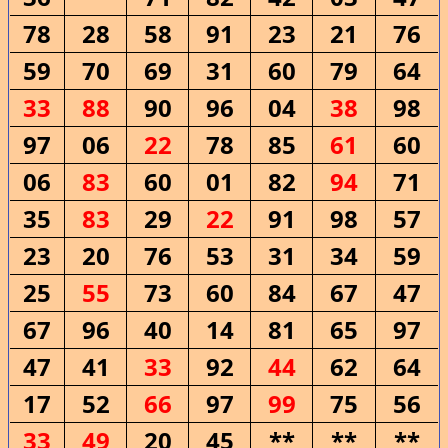
78
28
58
91
23
21
76
59
70
69
31
60
79
64
33
88
90
96
04
38
98
97
06
22
78
85
61
60
06
83
60
01
82
94
71
35
83
29
22
91
98
57
23
20
76
53
31
34
59
25
55
73
60
84
67
47
67
96
40
14
81
65
97
47
41
33
92
44
62
64
17
52
66
97
99
75
56
33
49
20
45
**
**
**