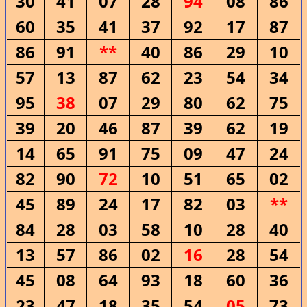
30
41
07
28
94
08
86
60
35
41
37
92
17
87
86
91
**
40
86
29
10
57
13
87
62
23
54
34
95
38
07
29
80
62
75
39
20
46
87
39
62
19
14
65
91
75
09
47
24
82
90
72
10
51
65
02
45
89
24
17
82
03
**
84
28
03
58
10
28
40
13
57
86
02
16
28
54
45
08
64
93
18
60
36
23
47
18
35
54
05
73