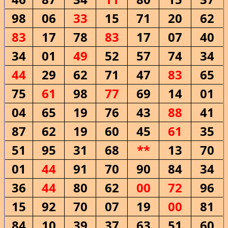
98
06
33
15
71
20
62
83
17
78
83
17
07
40
34
01
49
52
57
74
34
44
29
62
71
47
83
65
75
61
98
77
69
14
01
04
65
19
76
43
88
41
87
62
19
60
45
61
35
51
95
31
68
**
13
70
01
44
91
70
90
84
34
36
44
80
62
00
72
96
15
92
70
07
19
00
81
84
10
39
37
63
51
60