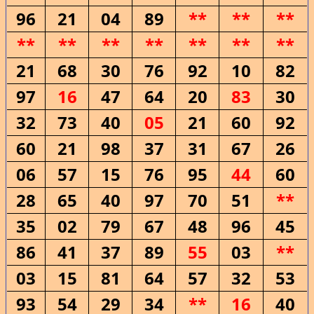
96
21
04
89
**
**
**
**
**
**
**
**
**
**
21
68
30
76
92
10
82
97
16
47
64
20
83
30
32
73
40
05
21
60
92
60
21
98
37
31
67
26
06
57
15
76
95
44
60
28
65
40
97
70
51
**
35
02
79
67
48
96
45
86
41
37
89
55
03
**
03
15
81
64
57
32
53
93
54
29
34
**
16
40