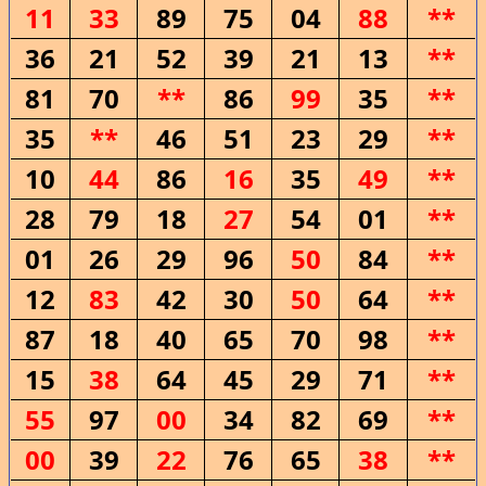
11
33
89
75
04
88
**
36
21
52
39
21
13
**
81
70
**
86
99
35
**
35
**
46
51
23
29
**
10
44
86
16
35
49
**
28
79
18
27
54
01
**
01
26
29
96
50
84
**
12
83
42
30
50
64
**
87
18
40
65
70
98
**
15
38
64
45
29
71
**
55
97
00
34
82
69
**
00
39
22
76
65
38
**