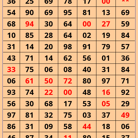
36
25
69
78
17
00
**
54
90
69
95
81
13
69
68
94
30
64
00
27
59
10
85
28
64
02
19
84
31
14
20
98
91
79
57
43
71
14
62
56
01
36
33
75
06
08
40
31
84
06
61
50
72
80
97
71
93
74
22
00
48
16
92
56
30
68
17
53
05
29
97
81
32
75
03
37
49
86
31
09
58
44
18
06
46
87
34
11
80
15
37