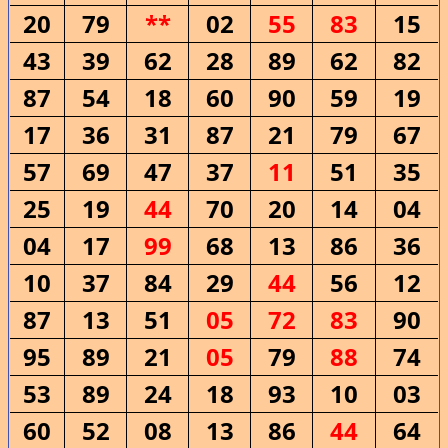
20
79
**
02
55
83
15
43
39
62
28
89
62
82
87
54
18
60
90
59
19
17
36
31
87
21
79
67
57
69
47
37
11
51
35
25
19
44
70
20
14
04
04
17
99
68
13
86
36
10
37
84
29
44
56
12
87
13
51
05
72
83
90
95
89
21
05
79
88
74
53
89
24
18
93
10
03
60
52
08
13
86
44
64