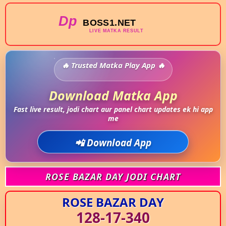
Trusted Matka Play App
Download Matka App
Fast live result, jodi chart aur panel chart updates ek hi app
me
📲 Download App
ROSE BAZAR DAY JODI CHART
ROSE BAZAR DAY
128-17-340