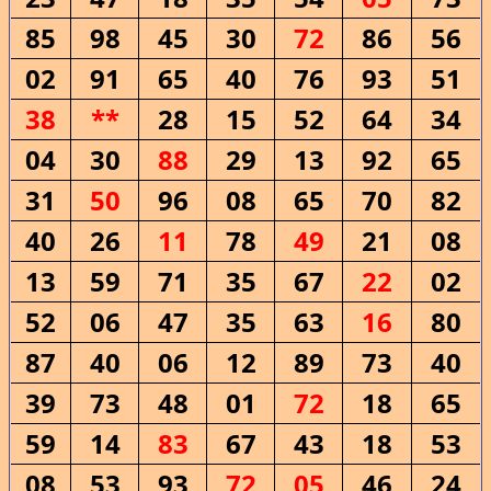
85
98
45
30
72
86
56
02
91
65
40
76
93
51
38
**
28
15
52
64
34
04
30
88
29
13
92
65
31
50
96
08
65
70
82
40
26
11
78
49
21
08
13
59
71
35
67
22
02
52
06
47
35
63
16
80
87
40
06
12
89
73
40
39
73
48
01
72
18
65
59
14
83
67
43
18
53
08
53
93
72
05
46
24