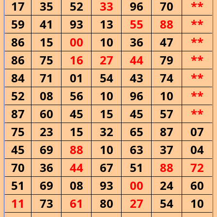
17
35
52
33
96
70
**
59
41
93
13
55
88
**
86
15
00
10
36
47
**
86
75
16
27
44
79
**
84
71
01
54
43
74
**
52
08
56
10
96
10
**
87
60
45
15
45
57
**
75
23
15
32
65
87
07
45
69
88
10
63
37
04
70
36
44
67
51
88
72
51
69
08
93
00
24
60
11
73
61
80
27
54
10