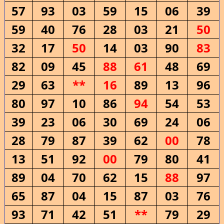
57
93
03
59
15
06
39
59
40
76
28
03
21
50
32
17
50
14
03
90
83
82
09
45
88
61
48
69
29
63
**
16
89
13
96
80
97
10
86
94
54
53
39
23
06
30
69
24
06
28
79
87
39
62
00
78
13
51
92
00
79
80
41
89
04
70
62
15
88
97
65
87
04
15
87
03
76
93
71
42
51
**
79
29