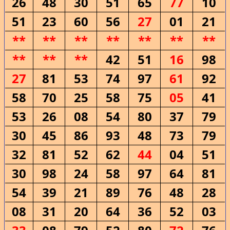
26
48
30
51
65
77
10
51
23
60
56
27
01
21
**
**
**
**
**
**
**
**
**
**
42
51
16
98
27
81
53
74
97
61
92
58
70
25
58
75
05
41
53
26
08
54
80
37
79
30
45
86
93
48
73
79
32
81
52
62
44
04
51
30
98
24
58
97
64
81
54
39
21
89
76
48
28
08
31
20
64
36
52
03