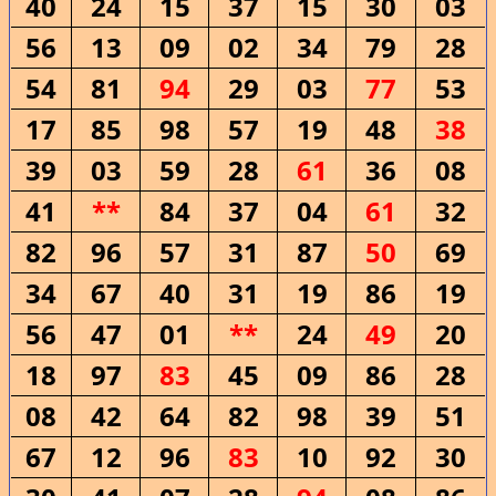
40
24
15
37
15
30
03
56
13
09
02
34
79
28
54
81
94
29
03
77
53
17
85
98
57
19
48
38
39
03
59
28
61
36
08
41
**
84
37
04
61
32
82
96
57
31
87
50
69
34
67
40
31
19
86
19
56
47
01
**
24
49
20
18
97
83
45
09
86
28
08
42
64
82
98
39
51
67
12
96
83
10
92
30