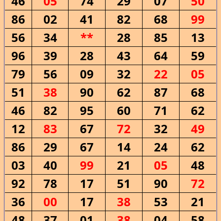
46
05
74
29
07
50
86
02
41
82
68
99
56
34
**
28
85
13
96
39
28
43
64
59
79
56
09
32
22
05
51
38
90
62
87
68
46
82
95
60
71
62
12
83
67
72
32
49
86
29
67
14
24
62
03
40
99
21
05
48
92
78
17
51
90
72
36
00
17
38
53
21
48
37
01
38
04
58