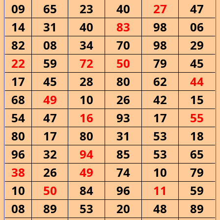
09
65
23
40
27
47
14
31
40
83
98
06
82
08
34
70
98
29
22
59
72
50
79
45
17
45
28
80
62
44
68
49
10
26
42
15
54
47
16
93
17
55
80
17
80
31
53
18
96
32
94
85
53
65
38
26
49
74
10
79
10
50
84
96
11
59
08
89
53
20
48
89