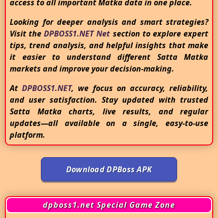
access to all important Matka data in one place.
Looking for deeper analysis and smart strategies?
Visit the
DPBOSS1.NET Net
section to explore expert
tips, trend analysis, and helpful insights that make
it easier to understand different Satta Matka
markets and improve your decision-making.
At
DPBOSS1.NET
, we focus on accuracy, reliability,
and user satisfaction. Stay updated with trusted
Satta Matka charts, live results, and regular
updates—all available on a single, easy-to-use
platform.
Download DPBoss APK
dpboss1.net Special Game Zone