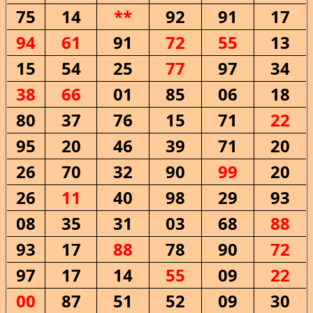
75
14
**
92
91
17
94
61
91
72
55
13
15
54
25
77
97
34
38
66
01
85
06
18
80
37
76
15
71
22
95
20
46
39
71
20
26
70
32
90
99
20
26
11
40
98
29
93
08
35
31
03
68
88
93
17
88
78
90
72
97
17
14
55
09
22
00
87
51
52
09
30