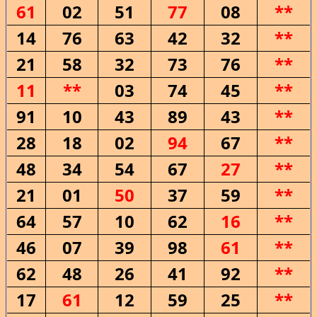
61
02
51
77
08
**
14
76
63
42
32
**
21
58
32
73
76
**
11
**
03
74
45
**
91
10
43
89
43
**
28
18
02
94
67
**
48
34
54
67
27
**
21
01
50
37
59
**
64
57
10
62
16
**
46
07
39
98
61
**
62
48
26
41
92
**
17
61
12
59
25
**