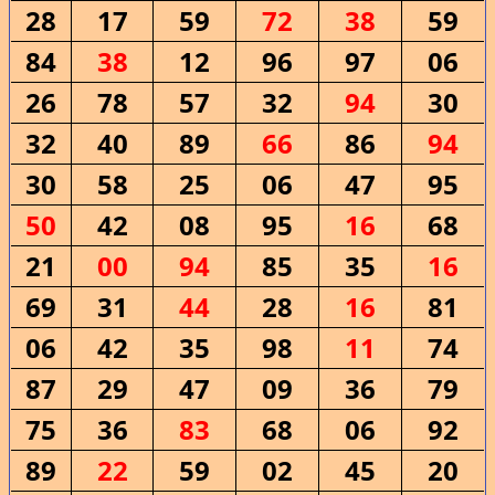
28
17
59
72
38
59
84
38
12
96
97
06
26
78
57
32
94
30
32
40
89
66
86
94
30
58
25
06
47
95
50
42
08
95
16
68
21
00
94
85
35
16
69
31
44
28
16
81
06
42
35
98
11
74
87
29
47
09
36
79
75
36
83
68
06
92
89
22
59
02
45
20