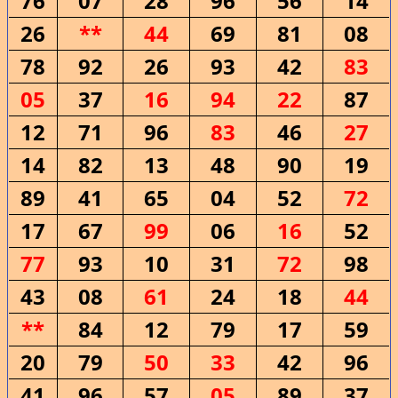
76
07
28
96
56
14
26
**
44
69
81
08
78
92
26
93
42
83
05
37
16
94
22
87
12
71
96
83
46
27
14
82
13
48
90
19
89
41
65
04
52
72
17
67
99
06
16
52
77
93
10
31
72
98
43
08
61
24
18
44
**
84
12
79
17
59
20
79
50
33
42
96
41
96
57
05
89
37