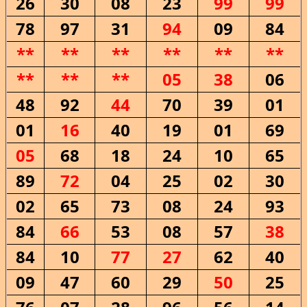
26
30
08
23
99
99
78
97
31
94
09
84
**
**
**
**
**
**
**
**
**
05
38
06
48
92
44
70
39
01
01
16
40
19
01
69
05
68
18
24
10
65
89
72
04
25
02
30
02
65
73
08
24
93
84
66
53
08
57
38
84
10
77
27
62
40
09
47
60
29
50
25