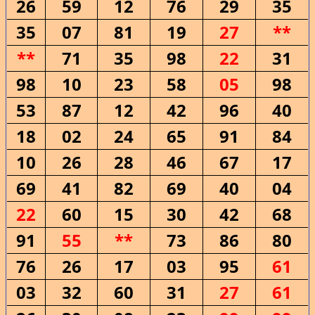
26
59
12
76
29
35
35
07
81
19
27
**
**
71
35
98
22
31
98
10
23
58
05
98
53
87
12
42
96
40
18
02
24
65
91
84
10
26
28
46
67
17
69
41
82
69
40
04
22
60
15
30
42
68
91
55
**
73
86
80
76
26
17
03
95
61
03
32
60
31
27
61