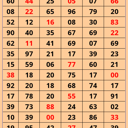
60
44
25
05
07
66
08
22
65
96
79
20
52
12
16
08
30
83
90
40
35
67
69
22
62
11
41
69
07
69
35
97
21
17
39
23
15
59
06
77
60
21
38
18
20
75
17
00
92
20
18
68
74
17
17
78
20
55
17
91
39
73
88
24
63
02
10
39
00
23
86
33
19
95
42
27
47
39