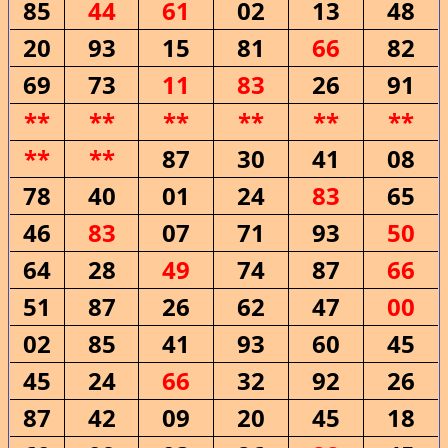
85
44
61
02
13
48
20
93
15
81
66
82
69
73
11
83
26
91
**
**
**
**
**
**
**
**
87
30
41
08
78
40
01
24
83
65
46
83
07
71
93
50
64
28
49
74
87
66
51
87
26
62
47
00
02
85
41
93
60
45
45
24
66
32
92
26
87
42
09
20
45
18