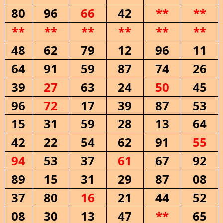
80
96
66
42
**
**
**
**
**
**
**
**
48
62
79
12
96
11
64
91
59
87
74
26
39
27
63
24
50
45
96
72
17
39
87
53
15
31
59
28
13
64
42
22
54
62
91
55
94
53
37
61
67
92
89
15
31
29
87
08
37
80
16
21
44
52
08
30
13
47
**
65