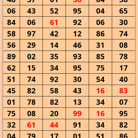
06
43
52
95
04
65
84
06
61
92
06
30
58
97
42
12
86
74
56
29
14
46
31
08
89
02
35
93
85
78
62
15
34
95
75
17
51
74
92
30
54
40
45
82
58
43
16
83
01
78
82
13
34
07
75
08
20
99
16
95
32
61
44
91
34
82
04
79
17
01
51
86