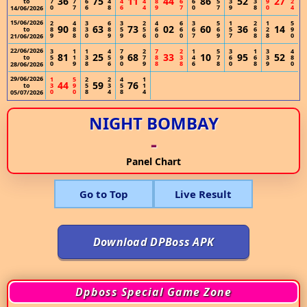
36
75
11
44
86
52
27
to
7
7
6
4
4
4
8
6
6
5
3
3
9
2
0
7
6
8
6
4
9
7
0
7
9
8
0
4
14/06/2026
15/06/2026
2
4
3
6
3
2
4
6
3
5
1
2
1
5
90
63
73
02
60
36
14
to
8
8
3
8
5
5
6
6
6
6
5
6
2
9
9
8
0
9
9
6
0
0
7
9
7
8
8
0
21/06/2026
22/06/2026
3
1
1
4
7
2
7
2
1
5
3
1
3
4
81
25
68
33
10
95
52
to
5
1
3
5
9
7
8
3
4
7
6
6
3
8
0
9
8
6
0
9
8
8
6
8
0
8
9
0
28/06/2026
29/06/2026
1
5
2
2
4
1
44
59
76
to
3
9
5
3
5
1
0
0
8
4
8
4
05/07/2026
NIGHT BOMBAY
-
Panel Chart
Go to Top
Live Result
Download DPBoss APK
Dpboss Special Game Zone