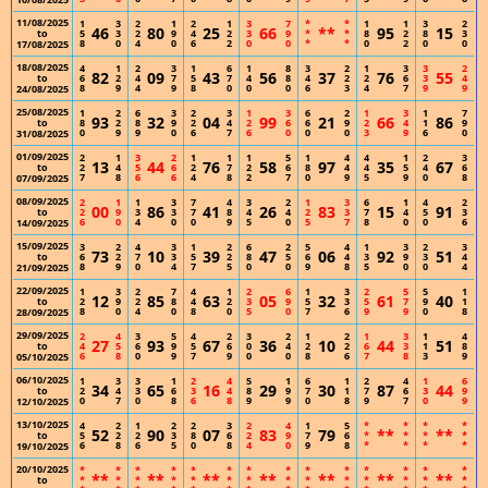
11/08/2025
1
3
2
1
2
1
3
7
*
*
1
1
3
2
46
80
25
66
**
95
15
to
5
3
2
9
4
2
3
9
*
*
8
2
8
3
8
0
4
0
6
2
0
0
*
*
0
2
0
0
17/08/2025
18/08/2025
4
1
2
3
1
6
1
8
3
2
1
3
3
2
82
09
43
56
37
76
55
to
6
2
4
7
5
7
4
8
4
2
2
6
3
4
8
9
4
9
8
0
0
0
6
3
4
7
9
9
24/08/2025
25/08/2025
1
2
6
3
2
3
1
3
6
2
1
3
1
7
93
32
04
99
21
66
86
to
8
2
8
9
2
4
2
6
6
9
2
4
1
9
0
9
9
0
6
7
6
0
0
0
3
9
6
0
31/08/2025
01/09/2025
2
1
3
2
1
1
1
5
1
4
4
1
2
3
13
44
76
58
97
35
67
to
2
4
5
6
2
7
2
6
8
4
4
5
4
6
7
8
6
6
4
8
2
7
0
9
5
9
0
8
07/09/2025
08/09/2025
2
1
1
3
7
4
3
2
1
3
6
1
4
2
00
86
41
26
83
15
91
to
2
9
3
3
7
8
4
4
2
3
7
4
5
3
6
0
4
0
0
9
5
0
5
7
8
0
0
6
14/09/2025
15/09/2025
3
2
4
3
1
2
6
2
5
4
1
3
2
3
73
10
39
47
06
92
51
to
6
2
7
3
5
2
8
5
6
4
3
9
3
4
8
9
0
4
7
5
0
0
9
8
5
0
0
4
21/09/2025
22/09/2025
1
3
2
7
4
1
2
6
1
3
2
5
5
1
12
85
63
05
32
61
40
to
2
9
2
8
4
2
3
9
5
3
5
7
9
1
8
0
4
0
8
0
5
0
7
6
9
9
0
8
28/09/2025
29/09/2025
2
4
3
5
4
2
3
2
1
2
1
3
1
4
27
93
67
36
10
44
51
to
4
5
6
9
5
6
0
4
2
2
6
3
1
8
6
8
0
9
7
9
0
0
8
6
7
8
3
9
05/10/2025
06/10/2025
1
3
3
1
2
4
5
1
6
1
2
4
1
6
34
65
16
29
30
87
44
to
2
4
3
6
3
4
8
9
7
1
7
6
3
9
0
7
0
8
6
8
9
9
0
8
9
7
0
9
12/10/2025
13/10/2025
4
2
1
2
2
3
2
4
1
5
*
*
*
*
52
90
07
83
79
**
**
to
5
2
2
3
8
6
2
9
7
6
*
*
*
*
6
8
6
5
0
8
4
0
9
8
*
*
*
*
19/10/2025
20/10/2025
*
*
*
*
*
*
*
*
*
*
*
*
*
*
**
**
**
**
**
**
**
to
*
*
*
*
*
*
*
*
*
*
*
*
*
*