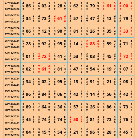
07/10/2024
4
3
4
1
1
3
7
1
3
9
3
5
4
1
86
03
28
62
79
61
00
to
6
6
6
4
5
5
9
4
6
0
5
8
8
2
8
7
0
8
6
0
0
7
8
0
8
8
8
7
13/10/2024
14/10/2024
3
2
2
2
2
2
3
2
1
3
4
2
7
5
34
73
61
57
47
13
79
to
4
4
6
5
6
3
4
6
6
6
8
5
0
6
6
8
9
6
8
6
8
9
7
8
9
6
0
8
20/10/2024
21/10/2024
3
4
5
3
1
5
3
1
1
1
6
2
2
5
06
12
90
81
26
35
33
to
8
5
7
9
3
7
6
2
5
7
8
4
5
8
9
7
9
0
5
8
9
8
6
8
9
9
6
0
27/10/2024
28/10/2024
6
5
9
1
6
8
2
5
2
4
4
4
1
4
28
92
95
14
88
59
71
to
7
6
0
3
6
8
4
9
6
6
4
7
2
7
9
7
0
8
7
9
5
0
0
8
7
8
4
0
03/11/2024
04/11/2024
2
4
4
1
1
1
1
3
3
4
2
2
4
3
01
72
41
53
03
45
72
to
3
7
6
3
5
4
6
4
8
9
4
6
5
4
5
0
7
8
8
6
8
6
9
0
8
7
8
5
10/11/2024
11/11/2024
2
2
7
6
1
1
2
3
6
1
2
3
1
4
02
61
81
47
54
19
07
to
8
3
9
7
7
3
5
6
9
6
4
7
9
6
0
7
0
8
0
7
7
8
0
7
5
9
0
7
17/11/2024
18/11/2024
3
2
5
6
4
5
6
1
2
1
1
3
4
4
34
02
95
13
91
21
08
to
4
4
6
7
6
0
7
2
3
0
1
8
7
6
6
8
9
9
9
0
8
0
4
0
0
0
9
8
24/11/2024
25/11/2024
1
4
4
5
3
1
2
6
1
1
1
7
1
4
96
84
06
42
14
56
42
to
4
5
6
9
7
7
5
8
3
6
7
9
6
8
4
7
8
0
0
8
7
8
7
7
7
0
7
0
01/12/2024
02/12/2024
1
2
1
7
2
3
1
4
5
3
3
3
2
1
89
64
36
57
26
86
73
to
2
3
7
8
3
5
7
5
8
5
5
5
5
5
5
4
8
9
8
8
7
8
9
8
0
8
0
7
08/12/2024
09/12/2024
5
1
4
3
3
5
2
4
2
4
3
4
1
1
45
74
74
50
81
73
76
to
9
6
5
5
5
9
6
6
2
8
5
9
2
7
0
8
8
6
9
0
7
0
4
9
9
0
4
8
15/12/2024
16/12/2024
3
1
5
1
4
3
1
3
4
4
2
1
7
2
04
15
54
21
96
28
45
to
8
5
6
7
5
4
4
8
7
5
4
7
8
6
9
8
0
7
6
7
7
0
8
7
6
0
9
7
22/12/2024