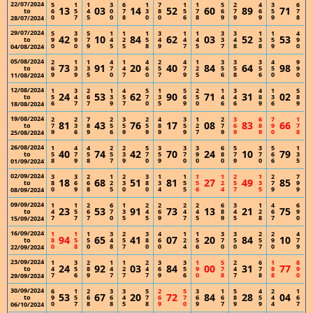
22/07/2024
5
1
1
3
6
1
7
1
1
5
2
4
3
6
13
03
14
52
60
89
71
to
6
5
4
0
7
3
8
5
7
6
7
6
5
7
0
7
5
0
8
0
0
6
8
9
9
9
9
8
28/07/2024
29/07/2024
5
3
5
1
1
1
3
1
1
3
3
1
1
4
42
10
84
62
03
52
53
to
9
9
7
4
2
5
4
4
4
3
4
3
5
9
0
0
9
5
5
8
9
7
5
7
8
8
9
0
04/08/2024
05/08/2024
2
1
1
4
1
4
2
4
1
3
3
3
4
9
73
91
20
40
84
64
98
to
6
3
3
7
4
6
5
7
2
5
5
5
5
9
9
9
5
0
7
0
7
9
5
6
8
6
0
0
11/08/2024
12/08/2024
1
3
2
1
4
5
1
5
2
1
3
4
1
5
24
53
62
90
71
31
02
to
5
4
6
3
5
7
3
6
5
4
4
8
3
8
6
7
7
9
7
0
5
9
0
6
6
9
6
9
18/08/2024
19/08/2024
2
2
7
2
3
2
4
3
1
2
3
6
7
1
81
43
76
17
08
83
66
to
7
3
8
5
5
5
8
5
2
7
6
8
9
7
9
6
9
6
9
9
9
9
7
9
9
9
0
8
25/08/2024
26/08/2024
1
4
4
2
2
5
3
3
3
6
5
3
5
1
40
74
42
70
24
10
79
to
5
7
5
5
3
7
5
7
9
8
7
7
6
3
8
9
8
7
9
0
9
0
0
0
9
0
6
5
01/09/2024
02/09/2024
3
3
2
1
2
3
1
1
1
1
2
1
2
7
18
68
51
81
27
49
85
to
8
6
6
2
3
8
3
5
5
2
5
3
7
9
0
9
8
5
0
0
4
5
6
4
7
5
9
9
08/09/2024
09/09/2024
1
1
2
6
1
2
2
2
2
6
3
1
4
6
23
53
91
73
13
21
75
to
4
5
6
7
3
4
6
4
4
8
4
2
6
9
7
7
7
0
5
5
9
7
5
9
5
8
7
0
15/09/2024
16/09/2024
1
1
1
3
2
3
4
1
1
3
3
2
2
4
94
65
41
07
20
84
10
to
8
5
5
4
5
8
6
2
5
7
5
5
9
7
0
8
0
8
7
0
0
4
6
0
0
7
0
9
22/09/2024
23/09/2024
1
3
2
1
1
2
3
3
1
5
2
6
1
8
24
92
03
84
00
31
77
to
4
5
8
4
2
4
6
5
9
7
4
7
8
9
7
6
9
7
7
7
9
6
0
8
7
8
8
0
29/09/2024
30/09/2024
6
1
2
3
3
5
2
5
3
1
5
4
2
1
53
67
20
72
84
28
04
to
9
5
6
6
4
7
6
7
6
6
8
5
4
6
0
7
8
8
5
8
9
0
9
7
9
9
4
7
06/10/2024