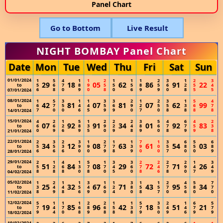
Panel Chart
Go to Bottom
Live Result
NIGHT BOMBAY Panel Chart
Date
Mon
Tue
Wed
Thu
Fri
Sat
Sun
01/01/2024
1
5
4
1
1
2
1
1
1
2
3
1
2
3
29
18
05
62
86
91
22
to
5
6
7
8
9
5
5
5
8
5
6
2
5
4
6
8
0
9
0
8
0
6
9
9
0
8
5
5
07/01/2024
08/01/2024
1
5
3
1
1
3
3
2
1
2
3
1
5
4
42
81
07
81
07
62
99
to
6
7
5
4
4
5
6
9
2
5
5
3
6
7
7
0
0
6
5
9
9
0
7
0
8
8
8
8
14/01/2024
15/01/2024
4
2
1
5
1
2
2
2
3
5
4
6
4
2
07
92
91
34
01
92
83
to
6
6
2
8
3
9
2
4
8
6
7
7
5
3
0
9
6
9
5
0
9
8
9
0
8
9
9
8
21/01/2024
22/01/2024
2
3
2
3
1
2
1
1
7
1
3
6
5
6
34
12
08
63
61
54
03
to
5
5
3
9
9
7
7
3
9
0
5
8
5
8
6
6
6
0
0
9
8
9
0
0
7
0
0
9
28/01/2024
29/01/2024
2
1
4
1
5
1
3
3
2
2
2
2
1
3
51
84
08
29
72
71
26
to
5
2
6
3
7
7
4
6
7
4
7
9
4
4
8
8
8
0
8
0
5
0
8
6
8
0
7
9
04/02/2024
05/02/2024
1
2
1
1
3
1
1
3
1
1
2
4
5
7
25
32
67
71
43
95
34
to
3
4
4
5
4
6
2
8
5
5
7
5
8
7
8
9
8
6
9
0
4
0
8
7
0
6
0
0
11/02/2024
12/02/2024
5
1
1
1
2
2
1
1
5
3
2
1
6
5
19
85
96
42
18
51
21
to
7
4
7
6
8
6
5
3
7
5
4
4
7
7
9
4
0
8
9
8
8
8
9
0
9
6
9
9
18/02/2024
19/02/2024