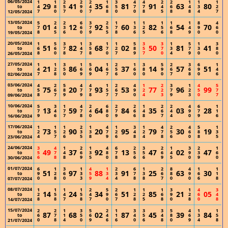
06/05/2024
1
1
2
2
2
1
3
4
4
2
2
1
1
1
29
41
35
81
91
63
80
to
4
8
5
9
4
6
5
7
7
4
6
4
3
2
7
0
7
0
7
8
0
0
8
5
8
8
4
7
12/05/2024
13/05/2024
5
2
2
6
3
2
1
1
1
1
1
1
8
4
01
12
92
60
82
54
70
to
7
4
3
6
7
5
7
3
2
5
6
4
9
6
8
5
6
0
9
5
8
6
5
6
8
9
0
0
19/05/2024
20/05/2024
1
5
3
1
3
1
1
5
3
3
1
5
1
3
51
82
68
02
50
81
41
to
6
6
7
4
5
7
2
8
5
7
3
7
3
8
8
0
8
7
8
0
7
9
7
0
4
9
0
0
26/05/2024
27/05/2024
1
1
3
1
5
1
2
1
3
5
2
3
6
1
21
86
04
37
14
57
51
to
4
2
5
6
6
6
5
6
8
9
6
6
9
4
7
8
0
9
9
7
6
0
0
0
7
8
0
6
02/06/2024
03/06/2024
4
2
5
4
4
1
2
4
1
2
3
1
4
5
75
20
93
53
77
96
99
to
5
6
8
7
7
5
6
9
2
2
7
2
5
7
8
7
9
9
8
7
7
0
4
3
9
3
0
7
09/06/2024
10/06/2024
5
3
1
4
2
6
2
2
1
2
2
4
6
1
13
59
64
84
35
03
28
to
7
4
7
7
4
8
7
6
4
6
4
9
7
1
9
6
7
8
0
0
9
6
8
7
4
0
9
6
16/06/2024
17/06/2024
1
1
1
2
1
4
1
3
1
4
2
4
5
1
73
90
20
95
79
30
19
to
2
5
2
3
3
7
2
4
2
7
5
6
8
3
4
7
6
5
8
9
6
8
4
8
6
0
8
5
23/06/2024
24/06/2024
3
4
1
2
1
4
6
2
3
2
1
3
2
1
49
37
92
13
47
02
47
to
5
7
4
6
3
8
7
5
5
6
4
9
3
6
6
8
8
9
5
0
8
6
6
9
5
0
9
0
30/06/2024
01/07/2024
6
1
3
1
4
1
2
6
1
2
8
4
1
1
51
97
88
91
25
63
30
to
9
2
6
3
5
3
3
7
3
6
8
9
6
1
0
8
0
3
9
4
4
8
8
7
0
0
6
8
07/07/2024
08/07/2024
1
1
1
1
2
5
2
1
1
1
3
1
4
3
14
24
34
51
85
21
05
to
2
5
4
5
4
9
6
2
2
6
9
2
6
4
8
8
7
8
7
0
7
8
5
8
0
8
0
8
14/07/2024
15/07/2024
2
2
1
3
5
2
1
3
3
3
5
4
1
1
87
68
02
87
45
39
84
to
6
7
1
5
6
4
1
4
5
4
8
6
3
5
0
8
4
0
9
6
6
0
6
8
0
9
4
8
21/07/2024